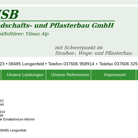
. 23 • 08485 Lengenfeld • Telefon 037606 958914 + Telefax 037606 32
Unsere Leistungen
Unsere Referenzen
Impressum
 23
eld
914
99
ie Emailadresse klicken
, 08485 Lengenfeld